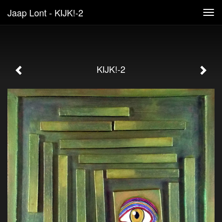
Jaap Lont - KIJK!-2
Tog
navi
KIJK!-2