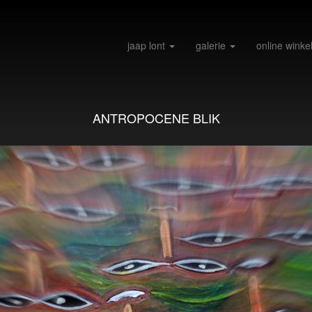
jaap lont
galerie
online winke
ANTROPOCENE BLIK