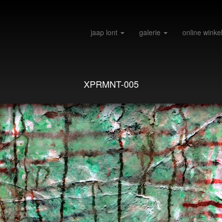
jaap lont
galerie
online winke
XPRMNT-005