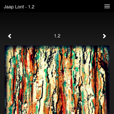
Jaap Lont - 1.2
Tog
navi
1.2