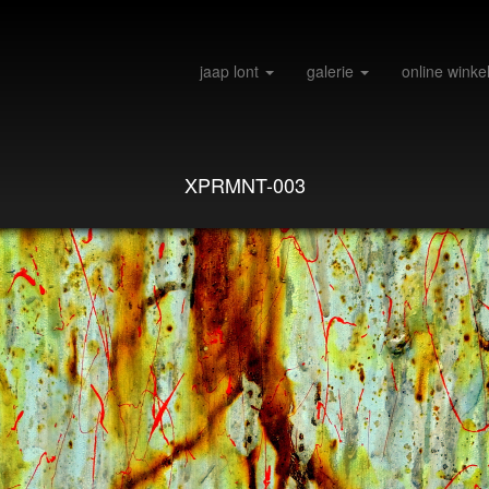
jaap lont
galerie
online winke
XPRMNT-003