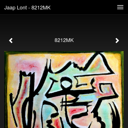
Jaap Lont - 8212MK
Tog
navi
8212MK